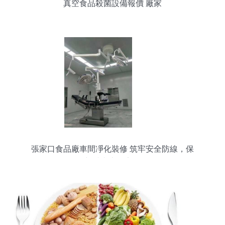
真空食品殺菌設備報價 廠家
張家口食品廠車間凈化裝修 筑牢安全防線，保
障“舌尖上的安全”