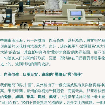
在中國東南沿海，有一座城市，以海為路，以舟為馬，將文明的
子與商業的火花撒向浩瀚大洋。泉州，這座被馬可·波羅譽為“東方
大港”的古城，其血脈中奔流著“愛拼才會贏”的海洋基因。這不僅
是一句膾炙人口的閩南語歌詞，更是一部鐫刻在日用百貨等尋常
什之上的、波瀾壯闊的闖海史詩。
、向海而生：日用百貨，遠航的“壓艙石”與“信使”
當我們追問“何以中國”，泉州給出了一個充滿咸濕海風與務實精神
答案。宋元時期，泉州的刺桐港千帆競發，商賈云集。那些看似
通的
瓷器、絲綢、茶葉、鐵器、藥材
，正是當年遠洋商船上最主
的“日用百貨”。它們不僅是貿易的標的物，更是文明的載體。一船