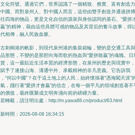
的文化符號。通過它們，世界認識了一個精致、務實、富有創造
的中國。而對泉州人、對中國人而言，這些由雙手創造并通過拼
運往四海的物品，更是文化自信的源泉與身份認同的基石。“愛拼
會贏”的精神，藉由這些具體可感的物品及其背后的奮斗故事，得
代代相傳，融入民族血脈。
從古刺桐港的帆影，到現代泉州港的集裝箱輪，變的是交通工具
商品形態，不變的是那腔向海而歌的熱血與“愛拼敢贏”的魂魄。日
百貨，這一最貼近生活本質的經濟形態，在泉州的歷史與現實中
被賦予了連接山海、溝通中外、承載精神的非凡意義。它告訴我
，“何以中國”？在于這土地上的人民，始終懷揣著“憑海闖天涯”
勇氣，踐行著“愛拼才會贏”的信念，在每一個平凡的領域創造著不
凡的價值，最終匯聚成文明奔涌向前的磅礴力量。
若轉載，請注明出處：http://m.yawa88.cn/product/63.html
新時間：2026-08-08 16:34:15