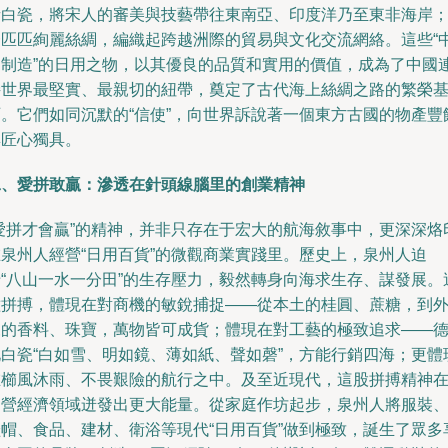
青白瓷，將宋人的審美與技藝帶往東南亞、印度洋乃至東非海岸
一匹匹絢麗絲綢，編織起跨越洲際的貿易與文化交流網絡。這些“
國制造”的日用之物，以其優良的品質和實用的價值，成為了中國
接世界最堅實、最親切的紐帶，奠定了古代海上絲綢之路的繁榮
石。它們如同沉默的“信使”，向世界訴說著一個東方古國的物產豐
與匠心獨具。
二、愛拼敢贏：滲透在針頭線腦里的創業精神
“愛拼才會贏”的精神，并非只存在于宏大的航海敘事中，更深深烙
在泉州人經營“日用百貨”的微觀商業實踐里。歷史上，泉州人迫
于“八山一水一分田”的生存壓力，毅然轉身向海求生存、謀發展。
種拼搏，體現在對商機的敏銳捕捉——從本土的桂圓、蔗糖，到
來的香料、珠寶，萬物皆可成貨；體現在對工藝的極致追求——
化白瓷“白如雪、明如鏡、薄如紙、聲如磬”，方能行銷四海；更體
在櫛風沐雨、不畏艱險的航行之中。及至近現代，這股拼搏精神
民營經濟領域迸發出更大能量。從家庭作坊起步，泉州人將服裝
鞋帽、食品、建材、衛浴等現代“日用百貨”做到極致，誕生了眾多