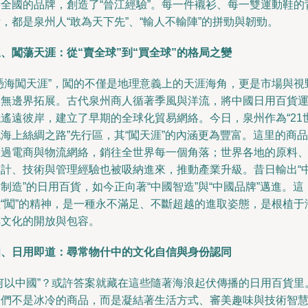
譽全國的品牌，創造了“晉江經驗”。每一件襯衫、每一雙運動鞋的
，都是泉州人“敢為天下先”、“輸人不輸陣”的拼勁與韌勁。
、闖蕩天涯：從“賣全球”到“買全球”的格局之變
“憑海闖天涯”，闖的不僅是地理意義上的天涯海角，更是市場與視
的無邊界拓展。古代泉州商人循著季風與洋流，將中國日用百貨
抵遙遠彼岸，建立了早期的全球化貿易網絡。今日，泉州作為“21
海上絲綢之路”先行區，其“闖天涯”的內涵更為豐富。這里的商品
通過電商與物流網絡，銷往全世界每一個角落；世界各地的原料
設計、技術與管理經驗也被吸納進來，推動產業升級。昔日輸出“
制造”的日用百貨，如今正向著“中國智造”與“中國品牌”邁進。這
種“闖”的精神，是一種永不滿足、不斷超越的進取姿態，是根植于
洋文化的開放與包容。
四、日用即道：尋常物什中的文化自信與身份認同
“何以中國”？或許答案就藏在這些隨著海浪起伏傳播的日用百貨里
它們不是冰冷的商品，而是凝結著生活方式、審美趣味與技術智