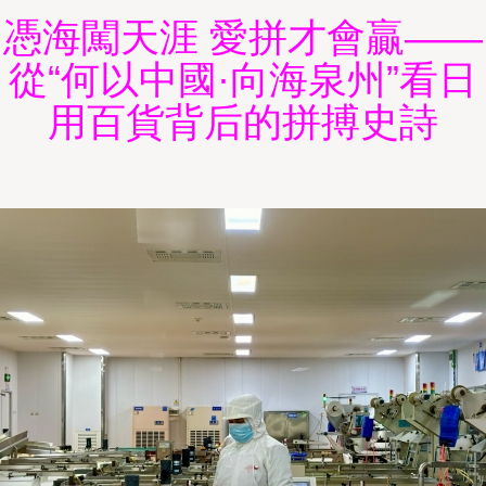
憑海闖天涯 愛拼才會贏——
從“何以中國·向海泉州”看日
用百貨背后的拼搏史詩