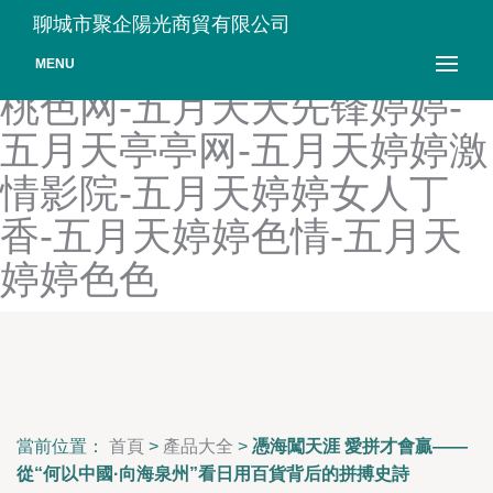
五月天熟女视频-五月天堂
聊城市聚企陽光商貿有限公司
色-五月天桃色社区-五月天
MENU
桃色网-五月天天先锋婷婷-
五月天亭亭网-五月天婷婷激
情影院-五月天婷婷女人丁
香-五月天婷婷色情-五月天
婷婷色色
當前位置：
首頁
>
產品大全
>
憑海闖天涯 愛拼才會贏——
從“何以中國·向海泉州”看日用百貨背后的拼搏史詩