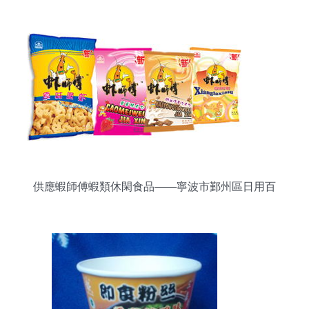
供應蝦師傅蝦類休閑食品——寧波市鄞州區日用百
貨優選